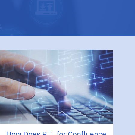
How Does RTL for Confluence