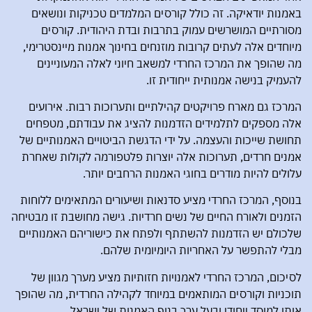
באמנות יודאיקה. זה כולל קורסים המלמדים טכניקות ונושאים
מסורתיים המושרשים עמוק בתרבות ובדת היהודית. קורסים
מיוחדים אלה לעתים קרובות מוזנחים בחינוך אמנות מיינסטרימי,
מה שהופך את המרכז החרדי למשאב חיוני לאלה המעוניינים
להעמיק בנישה אמנותית ייחודית זו.
המרכז גם מארח פרויקטים קהילתיים ותערוכות רבות. אירועים
אלה מספקים לתלמידים הזדמנות להציג את עבודתם, מטפחים
תחושת שייכות והעצמה. על ידי הדגשת הביטויים האמנותיים של
אמנים חרדים, תערוכות אלה יוצרות פלטפורמה לקולות שאחרת
עלולים להיות מודרים בחוגי האמנות הרחבים יותר.
בנוסף, המרכז החרדי מציע סדנאות ושיעורים המתאימים ללוחות
הזמנים ולאורח החיים של נשים חרדיות. גישה מחושבת זו מבטיחה
שלכולם יש הזדמנות להשתתף ולפתח את כישוריהם האמנותיים
מבלי להתפשר על האחריות היומיומית שלהם.
לסיכום, המרכז החרדי לאמנויות חזותיות מציע מערך מגוון של
תוכניות וקורסים המותאמים במיוחד לקהילה החרדית, מה שהופך
אותו למוסד ייחודי ובעל ערך בנוף האמנות של ישראל.