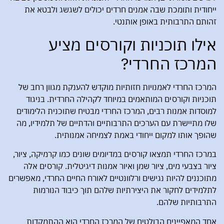
ייחודית ותומכת שבה אמנים חרדים יכולים לשגשג ולבטא את
זהותם התרבותית באופן אותנטי.
אילו תוכניות וקורסים מציע
המרכז החרדי?
המרכז החרדי לאמנויות חזותיות מוקדש להענקת מגוון רחב של
תוכניות וקורסים המותאמים במיוחד לקהילה החרדית. בניגוד
למוסדות אמנות רבים, המרכז החרדי מבטיח שתוכנית הלימודים
שלו מתיישרת עם הערכים התרבותיים והדתיים של תלמידיו, מה
שהופך אותו למקום ייחודי באמת לצמיחה אמנותית.
במרכז החרדי תמצאו קורסים במדיומים שונים כמו קרמיקה, ציור,
ציור בצבעי מים, ציור שמן ואיור אמנות דיגיטלית. קורסים אלה
מתוכננים להיות נגישים ורלוונטיים לאורח החיים החרדי, מאפשרים
לתלמידים לחקור את היצירתיות שלהם תוך כיבוד הנורמות
התרבותיות שלהם.
אחד המאפיינים הבולטים של המרכז החרדי הוא ההתמקדות