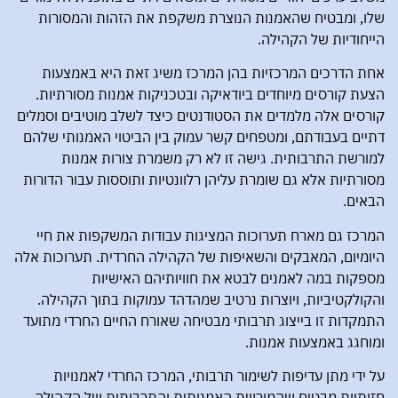
שלו, ומבטיח שהאמנות הנוצרת משקפת את הזהות והמסורות
הייחודיות של הקהילה.
אחת הדרכים המרכזיות בהן המרכז משיג זאת היא באמצעות
הצעת קורסים מיוחדים ביודאיקה ובטכניקות אמנות מסורתיות.
קורסים אלה מלמדים את הסטודנטים כיצד לשלב מוטיבים וסמלים
דתיים בעבודתם, ומטפחים קשר עמוק בין הביטוי האמנותי שלהם
למורשת התרבותית. גישה זו לא רק משמרת צורות אמנות
מסורתיות אלא גם שומרת עליהן רלוונטיות ותוססות עבור הדורות
הבאים.
המרכז גם מארח תערוכות המציגות עבודות המשקפות את חיי
היומיום, המאבקים והשאיפות של הקהילה החרדית. תערוכות אלה
מספקות במה לאמנים לבטא את חוויותיהם האישיות
והקולקטיביות, ויוצרות נרטיב שמהדהד עמוקות בתוך הקהילה.
התמקדות זו בייצוג תרבותי מבטיחה שאורח החיים החרדי מתועד
ומוחגג באמצעות אמנות.
על ידי מתן עדיפות לשימור תרבותי, המרכז החרדי לאמנויות
חזותיות מבטיח שהמורשת האמנותית והתרבותית של הקהילה